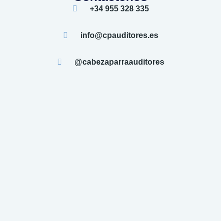
+34 955 328 335
info@cpauditores.es
@cabezaparraauditores