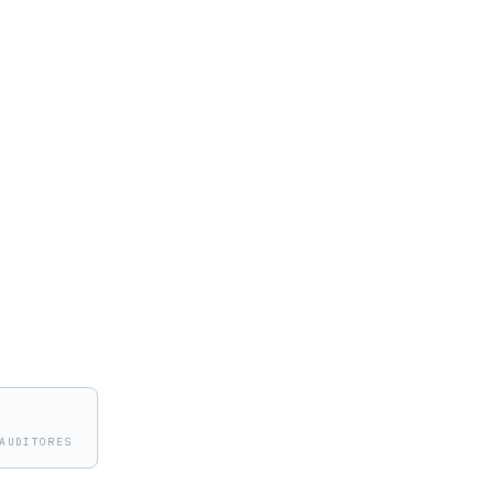
ABEZA · PARRA AUDITORES
ROAC · ICJCE · REA
nº 2146 · 1500 · 23838
1986
AUDITORES