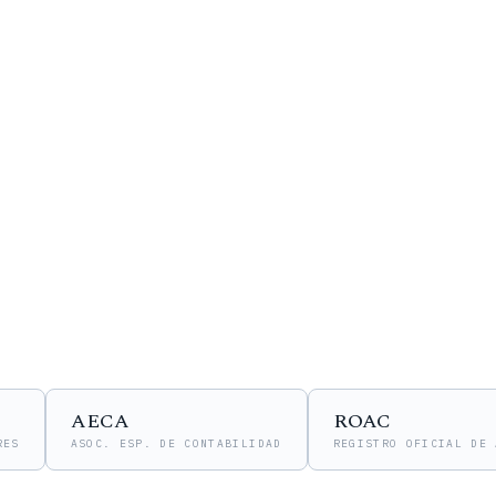
C
INSCRIPCIÓN
AUDITORES ROAC
EJERCIENDO DESDE
AECA
ROAC
RES
ASOC. ESP. DE CONTABILIDAD
REGISTRO OFICIAL DE 